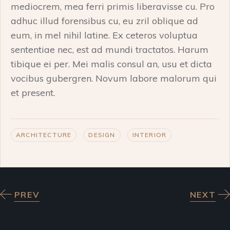
mediocrem, mea ferri primis liberavisse cu. Pro
adhuc illud forensibus cu, eu zril oblique ad
eum, in mel nihil latine. Ex ceteros voluptua
sententiae nec, est ad mundi tractatos. Harum
tibique ei per. Mei malis consul an, usu et dicta
vocibus gubergren. Novum labore malorum qui
et present.
ARCHITECTURE
DESIGN
INTERIOR
PREV
NEXT