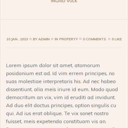
INGRID VULK
10 JAN.. 2023
BY
ADMIN
IN
PROPERTY
0 COMMENTS
0 LIKE
Lorem ipsum dolor sit amet, atomorum
posidonium est ad. Id vim errem principes, no
suas molestiae interpretaris his. Ad nec habeo
dissentiunt, alia meis iriure id eum. Modo quod
democritum an vix, vim id eruditi ad invidunt.
Ad duo elit doctus principes, option singulis cu
qui. Ad ius erat oblique. Te vix sonet nostro
fuisset, meis expetenda constituam vis an.