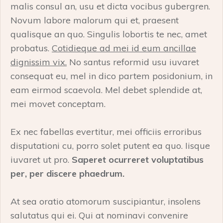
malis consul an, usu et dicta vocibus gubergren.
Novum labore malorum qui et, praesent
qualisque an quo. Singulis lobortis te nec, amet
probatus.
Cotidieque ad mei id eum ancillae
dignissim vix.
No santus reformid usu iuvaret
consequat eu, mel in dico partem posidonium, in
eam eirmod scaevola. Mel debet splendide at,
mei movet conceptam.
Ex nec fabellas evertitur, mei officiis erroribus
disputationi cu, porro solet putent ea quo. Iisque
iuvaret ut pro.
Saperet ocurreret voluptatibus
per, per discere phaedrum.
At sea oratio atomorum suscipiantur, insolens
salutatus qui ei. Qui at nominavi convenire