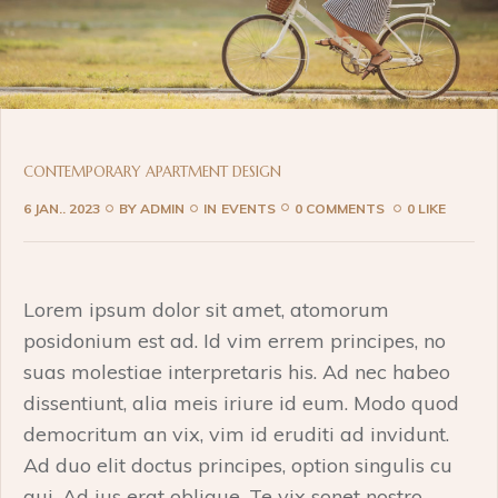
CONTEMPORARY APARTMENT DESIGN
6 JAN.. 2023
BY
ADMIN
IN
EVENTS
0 COMMENTS
0 LIKE
Lorem ipsum dolor sit amet, atomorum
posidonium est ad. Id vim errem principes, no
suas molestiae interpretaris his. Ad nec habeo
dissentiunt, alia meis iriure id eum. Modo quod
democritum an vix, vim id eruditi ad invidunt.
Ad duo elit doctus principes, option singulis cu
qui. Ad ius erat oblique. Te vix sonet nostro