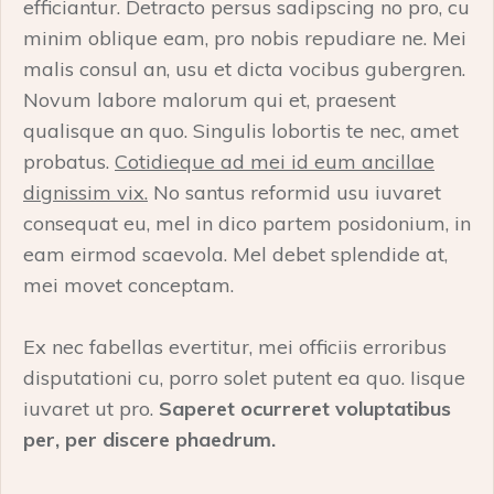
efficiantur. Detracto persus sadipscing no pro, cu
minim oblique eam, pro nobis repudiare ne. Mei
malis consul an, usu et dicta vocibus gubergren.
Novum labore malorum qui et, praesent
qualisque an quo. Singulis lobortis te nec, amet
probatus.
Cotidieque ad mei id eum ancillae
dignissim vix.
No santus reformid usu iuvaret
consequat eu, mel in dico partem posidonium, in
eam eirmod scaevola. Mel debet splendide at,
mei movet conceptam.
Ex nec fabellas evertitur, mei officiis erroribus
disputationi cu, porro solet putent ea quo. Iisque
iuvaret ut pro.
Saperet ocurreret voluptatibus
per, per discere phaedrum.